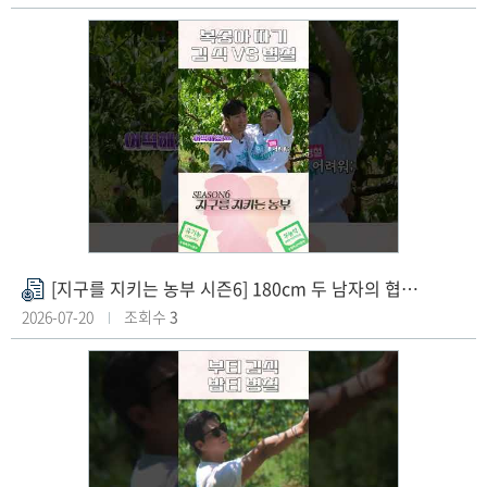
파
일
[지구를 지키는 농부 시즌6] 180cm 두 남자의 협동에도 실패한 복숭아 따기
첨
부
2026-07-20
조회수
3
파
일