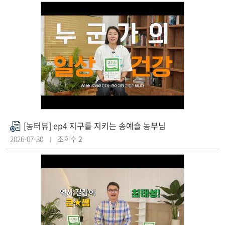
일
[농터뷰] ep4 지구를 지키는 송예슬 농부님
첨
부
2026-07-30
조회수
2
파
일