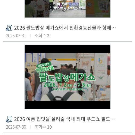
e
6
2
2026 팔도밥상 메가쇼에서 친환경농산물과 함께한 특별한 손님?!
첨
부
2026-07-31
조회수
2
파
일
2026 여름 입맛을 살려줄 국내 최대 푸드쇼 팔도밥상페어 메가쇼에 친환경 등장!
첨
부
2026-07-30
조회수
10
파