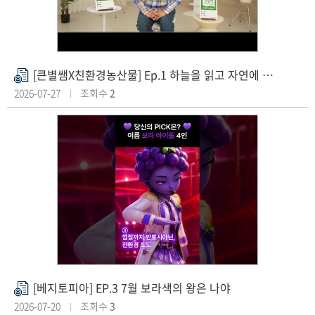
[큰별쌤X친환경농산물] Ep.1 하늘을 읽고 자연에 스며드는 선조들의 지혜로운 친환경농법
첨
부
2026-07-27
조회수
2
파
일
[베지토피아] EP.3 7월 보라색의 왕은 나야
첨
부
2026-07-20
조회수
3