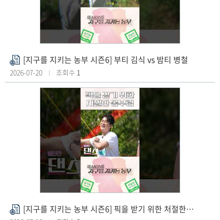
[지구를 지키는 농부 시즌6] 부티 김식 vs 밤티 병철
첨
부
2026-07-20
조회수
1
파
일
[지구를 지키는 농부 시즌6] 픽을 받기 위한 처절한 몸부림
첨
부