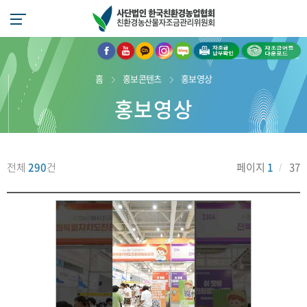
페
유
자
인
블
자
자
이
튜
조
스
로
조
조
스
브
금
타
그
금
금
홈
홍보콘텐츠
홍보영상
북
로
카
그
로
납
어
홍보영상
으
이
카
램
이
부
플
로
동
오
으
동
확
다
이
톡
로
인
운
동
문
이
로
의
동
드
전체
290
건
페이지
1
37
-
바
아
로
이
가
디:
기
e
c
o
l
o
v